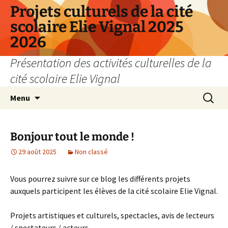
Aller
Panneau de gestion des cookies
Projets culturels de la cité
au
scolaire Elie Vignal 2025
contenu
2026
Présentation des activités culturelles de la
cité scolaire Elie Vignal
Recherc
Menu
Bonjour tout le monde !
29 août 2025
Non classé
Vous pourrez suivre sur ce blog les différents projets
auxquels participent les élèves de la cité scolaire Elie Vignal.
Projets artistiques et culturels, spectacles, avis de lecteurs
/ spectateurs / acteurs…